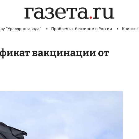
аву "Уралдронзавода"
Проблемы с бензином в России
Кризис с
ификат вакцинации от