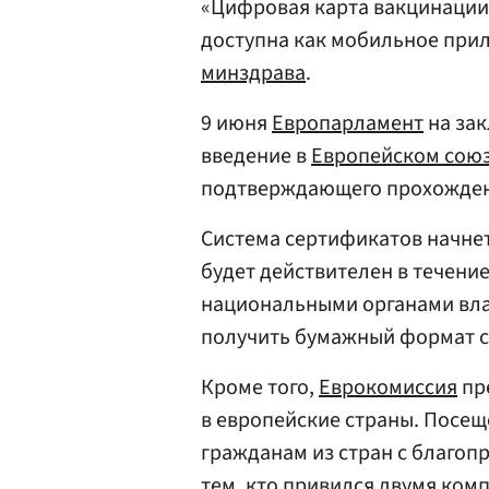
«Цифровая карта вакцинации 
доступна как мобильное прил
минздрава
.
9 июня
Европарламент
на за
введение в
Европейском сою
подтверждающего прохождени
Система сертификатов начнет
будет действителен в течение
национальными органами вла
получить бумажный формат с
Кроме того,
Еврокомиссия
пр
в европейские страны. Посе
гражданам из стран с благоп
тем, кто привился двумя ком