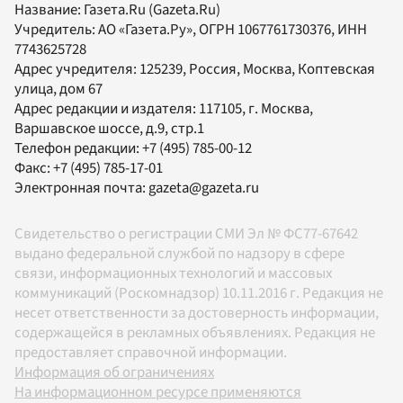
Название:
Газета.Ru
(Gazeta.Ru)
Учредитель:
АО «Газета.Ру»
, ОГРН 1067761730376, ИНН
7743625728
Адрес учредителя: 125239, Россия, Москва, Коптевская
улица, дом 67
Адрес редакции и издателя:
117105
, г.
Москва
,
Варшавское шоссе, д.9, стр.1
Телефон редакции:
+7 (495) 785-00-12
Факс:
+7 (495) 785-17-01
Электронная почта:
gazeta@gazeta.ru
Свидетельство о регистрации СМИ Эл № ФС77-67642
выдано федеральной службой по надзору в сфере
связи, информационных технологий и массовых
коммуникаций (Роскомнадзор) 10.11.2016 г. Редакция не
несет ответственности за достоверность информации,
содержащейся в рекламных объявлениях. Редакция не
предоставляет справочной информации.
Информация об ограничениях
На информационном ресурсе применяются