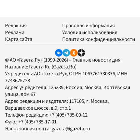
Редакция
Правовая информация
Реклама
Условия использования
Карта сайта
Политика конфиденциальности
© АО «Газета.Ру» (1999-2026) – Главные новости дня
Название:
Газета.Ru
(Gazeta.Ru)
Учредитель:
АО «Газета.Ру»
, ОГРН 1067761730376, ИНН
7743625728
Адрес учредителя: 125239, Россия, Москва, Коптевская
улица, дом 67
Адрес редакции и издателя:
117105
, г.
Москва
,
Варшавское шоссе, д.9, стр.1
Телефон редакции:
+7 (495) 785-00-12
Факс:
+7 (495) 785-17-01
Электронная почта:
gazeta@gazeta.ru