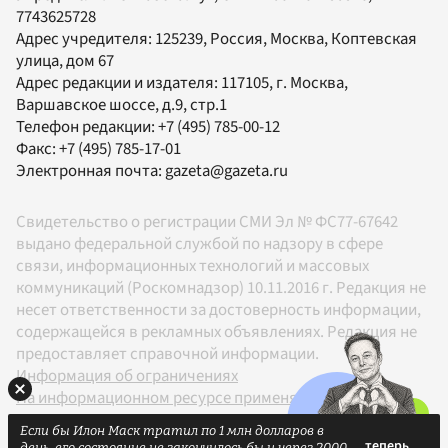
7743625728
Адрес учредителя: 125239, Россия, Москва, Коптевская
улица, дом 67
Адрес редакции и издателя:
117105
, г.
Москва
,
Варшавское шоссе, д.9, стр.1
Телефон редакции:
+7 (495) 785-00-12
Факс:
+7 (495) 785-17-01
Электронная почта:
gazeta@gazeta.ru
Свидетельство о регистрации СМИ Эл № ФС77-67642
выдано федеральной службой по надзору в сфере
связи, информационных технологий и массовых
коммуникаций (Роскомнадзор) 10.11.2016 г. Редакция не
несет ответственности за достоверность информации,
содержащейся в рекламных объявлениях. Редакция не
предоставляет справочной информации.
Информация об ограничениях
На информационном ресурсе применяются
рекомендательные технологии в соответствии с
Если бы Илон Маск тратил по 1 млн долларов в
Правилами
день, его состояние не закончилось бы и через 2000