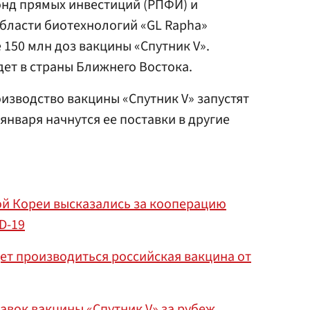
онд прямых инвестиций (РПФИ) и
бласти биотехнологий «GL Rapha»
 150 млн доз вакцины «Спутник V».
дет в страны Ближнего Востока.
изводство вакцины «Спутник V» запустят
 января начнутся ее поставки в другие
й Кореи высказались за кооперацию
D-19
дет производиться российская вакцина от
авок вакцины «Спутник V» за рубеж