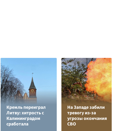
Кремль переиграл
На Западе забили
Литву: хитрость с
тревогу из-за
Е
Калининградом
угрозы окончания
м
сработала
СВО
д