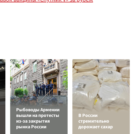
Рыбоводы Армении
вышли на протесты
В России
из-за закрытия
стремительно
рынка России
дорожает сахар