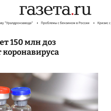
аву "Уралдронзавода"
Проблемы с бензином в России
Кризис с
т 150 млн доз
т коронавируса