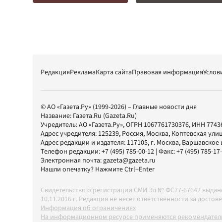
Редакция
Реклама
Карта сайта
Правовая информация
Услов
© АО «Газета.Ру» (1999-2026) – Главные новости дня
Название:
Газета.Ru
(Gazeta.Ru)
Учредитель:
АО «Газета.Ру»
, ОГРН 1067761730376, ИНН 7743
Адрес учредителя: 125239, Россия, Москва, Коптевская улиц
Адрес редакции и издателя:
117105
, г.
Москва
,
Варшавское шо
Телефон редакции:
+7 (495) 785-00-12
| Факс:
+7 (495) 785-17
Электронная почта:
gazeta@gazeta.ru
Нашли опечатку? Нажмите Ctrl+Enter
Свидетельство о регистрации СМИ Эл № ФС77-67642 выда
10.11.2016 г. Редакция не несет ответственности за дос
Информация об ограничениях
На информационном ресурсе применяются рекомендатель