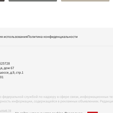
ия использования
Политика конфиденциальности
625728
а, дом 67
ссе, д.9, стр.1
-01
но федеральной службой по надзору в сфере связи, информационных т
товерность информации, содержащейся в рекламных объявлениях. Редак
ные технологии в соответствии с Правилами