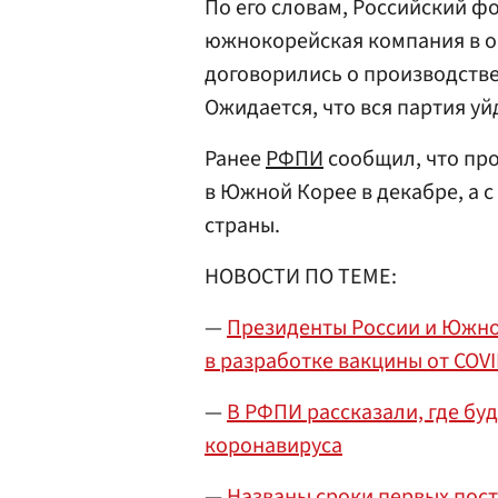
По его словам, Российский ф
южнокорейская компания в о
договорились о производстве
Ожидается, что вся партия уй
Ранее
РФПИ
сообщил, что про
в Южной Корее в декабре, а с
страны.
НОВОСТИ ПО ТЕМЕ:
—
Президенты России и Южно
в разработке вакцины от COVI
—
В РФПИ рассказали, где бу
коронавируса
—
Названы сроки первых пост