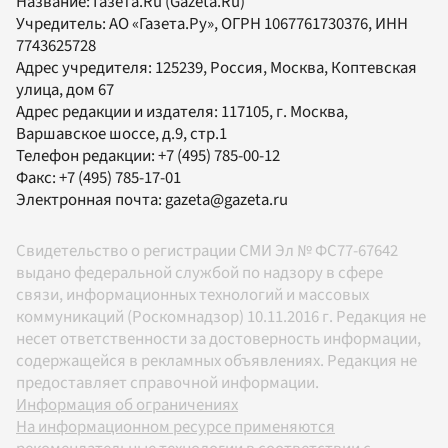
Название:
Газета.Ru
(Gazeta.Ru)
Учредитель:
АО «Газета.Ру»
, ОГРН 1067761730376, ИНН
7743625728
Адрес учредителя: 125239, Россия, Москва, Коптевская
улица, дом 67
Адрес редакции и издателя:
117105
, г.
Москва
,
Варшавское шоссе, д.9, стр.1
Телефон редакции:
+7 (495) 785-00-12
Факс:
+7 (495) 785-17-01
Электронная почта:
gazeta@gazeta.ru
Свидетельство о регистрации СМИ Эл № ФС77-67642
выдано федеральной службой по надзору в сфере
связи, информационных технологий и массовых
коммуникаций (Роскомнадзор) 10.11.2016 г. Редакция не
несет ответственности за достоверность информации,
содержащейся в рекламных объявлениях. Редакция не
предоставляет справочной информации.
Информация об ограничениях
На информационном ресурсе применяются