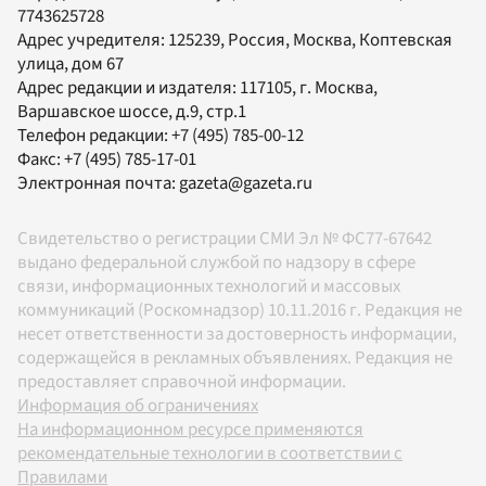
7743625728
Адрес учредителя: 125239, Россия, Москва, Коптевская
улица, дом 67
Адрес редакции и издателя:
117105
, г.
Москва
,
Варшавское шоссе, д.9, стр.1
Телефон редакции:
+7 (495) 785-00-12
Факс:
+7 (495) 785-17-01
Электронная почта:
gazeta@gazeta.ru
Свидетельство о регистрации СМИ Эл № ФС77-67642
выдано федеральной службой по надзору в сфере
связи, информационных технологий и массовых
коммуникаций (Роскомнадзор) 10.11.2016 г. Редакция не
несет ответственности за достоверность информации,
содержащейся в рекламных объявлениях. Редакция не
предоставляет справочной информации.
Информация об ограничениях
На информационном ресурсе применяются
рекомендательные технологии в соответствии с
Правилами