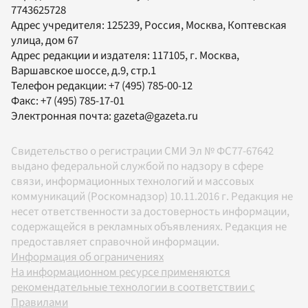
7743625728
Адрес учредителя: 125239, Россия, Москва, Коптевская
улица, дом 67
Адрес редакции и издателя:
117105
, г.
Москва
,
Варшавское шоссе, д.9, стр.1
Телефон редакции:
+7 (495) 785-00-12
Факс:
+7 (495) 785-17-01
Электронная почта:
gazeta@gazeta.ru
Свидетельство о регистрации СМИ Эл № ФС77-67642
выдано федеральной службой по надзору в сфере
связи, информационных технологий и массовых
коммуникаций (Роскомнадзор) 10.11.2016 г. Редакция не
несет ответственности за достоверность информации,
содержащейся в рекламных объявлениях. Редакция не
предоставляет справочной информации.
Информация об ограничениях
На информационном ресурсе применяются
рекомендательные технологии в соответствии с
Правилами