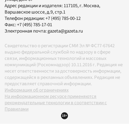
Адрес редакции и издателя:
117105
, г.
Москва
,
Варшавское шоссе, д.9, стр.1
Телефон редакции:
+7 (495) 785-00-12
Факс:
+7 (495) 785-17-01
Электронная почта:
gazeta@gazeta.ru
Свидетельство о регистрации СМИ Эл № ФС77-67642
выдано федеральной службой по надзору в сфере
связи, информационных технологий и массовых
коммуникаций (Роскомнадзор) 10.11.2016 г. Редакция не
несет ответственности за достоверность информации,
содержащейся в рекламных объявлениях. Редакция не
предоставляет справочной информации.
Информация об ограничениях
На информационном ресурсе применяются
рекомендательные технологии в соответствии с
Правилами
18+