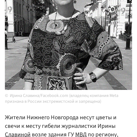
Ирина Славина/Facebook.com (владелец компания Meta
признана в России экстремистской и запрещена)
Жители Нижнего Новгорода несут цветы и
свечи к месту гибели журналистки Ирины
Славиной
возле здания ГУ
МВД
по региону,