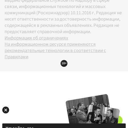
выдано федеральной службой по надзору в сфере
связи, информационных технологий и массовых
коммуникаций (Роскомнадзор) 10.11.2016 г. Редакция не
несет ответственности за достоверность информации,
содержащейся в рекламных объявлениях. Редакция не
предоставляет справочной информации.
Информация об ограничениях
На информационном ресурсе применяются
рекомендательные технологии в соответствии с
Правилами
18+