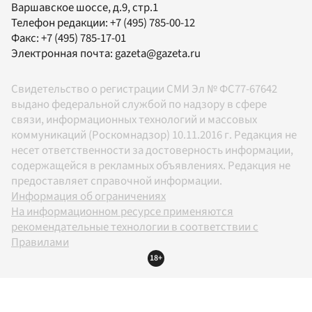
Варшавское шоссе, д.9, стр.1
Телефон редакции:
+7 (495) 785-00-12
Факс:
+7 (495) 785-17-01
Электронная почта:
gazeta@gazeta.ru
Свидетельство о регистрации СМИ Эл № ФС77-67642
выдано федеральной службой по надзору в сфере
связи, информационных технологий и массовых
коммуникаций (Роскомнадзор) 10.11.2016 г. Редакция не
несет ответственности за достоверность информации,
содержащейся в рекламных объявлениях. Редакция не
предоставляет справочной информации.
Информация об ограничениях
На информационном ресурсе применяются
рекомендательные технологии в соответствии с
Правилами
18+