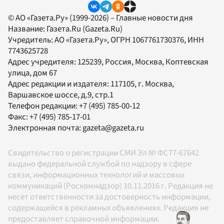
© АО «Газета.Ру» (1999-2026) – Главные новости дня
Название:
Газета.Ru
(Gazeta.Ru)
Учредитель:
АО «Газета.Ру»
, ОГРН 1067761730376, ИНН
7743625728
Адрес учредителя: 125239, Россия, Москва, Коптевская
улица, дом 67
Адрес редакции и издателя:
117105
, г.
Москва
,
Варшавское шоссе, д.9, стр.1
Телефон редакции:
+7 (495) 785-00-12
Факс:
+7 (495) 785-17-01
Электронная почта:
gazeta@gazeta.ru
Свидетельство о регистрации СМИ Эл № ФС77-67642
выдано федеральной службой по надзору в сфере
связи, информационных технологий и массовых
коммуникаций (Роскомнадзор) 10.11.2016 г. Редакция не
несет ответственности за достоверность информации,
содержащейся в рекламных объявлениях. Редакция не
предоставляет справочной информации.