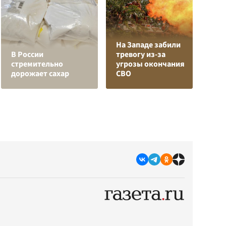
На Западе забили
Л
В России
тревогу из-за
з
стремительно
угрозы окончания
в
дорожает сахар
СВО
р