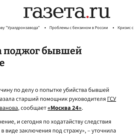
аву "Уралдронзавода"
Проблемы с бензином в России
Кризис с
а поджог бывшей
е
чину по делу о попытке убийства бывшей
казала старший помощник руководителя
ГСУ
ванова
, сообщает
«Москва 24»
.
ние, и сегодня по ходатайству следствия
 в виде заключения под стражу», – уточнила