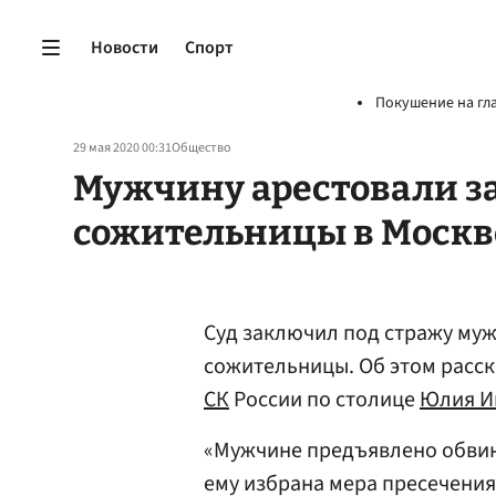
Новости
Спорт
Покушение на гл
29 мая 2020 00:31
Общество
Мужчину арестовали з
сожительницы в Москв
Суд заключил под стражу муж
сожительницы. Об этом расс
СК
России по столице
Юлия И
«Мужчине предъявлено обвине
ему избрана мера пресечения