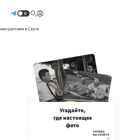
Авторизоваться
 мигрантами в Сеуте
Угадайте,
где настоящее
фото