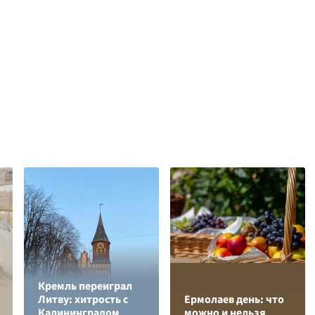
Кремль переиграл
Литву: хитрость с
Ермолаев день: что
Калининградом
можно и нельзя