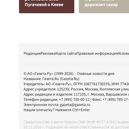
Пугачевой о Киеве
дорожает сахар
Редакция
Реклама
Карта сайта
Правовая информация
Услов
© АО «Газета.Ру» (1999-2026) – Главные новости дня
Название:
Газета.Ru
(Gazeta.Ru)
Учредитель:
АО «Газета.Ру»
, ОГРН 1067761730376, ИНН 7743
Адрес учредителя: 125239, Россия, Москва, Коптевская улиц
Адрес редакции и издателя:
117105
, г.
Москва
,
Варшавское шо
Телефон редакции:
+7 (495) 785-00-12
| Факс:
+7 (495) 785-17
Электронная почта:
gazeta@gazeta.ru
Нашли опечатку? Нажмите Ctrl+Enter
Свидетельство о регистрации СМИ Эл № ФС77-67642 выда
10.11.2016 г. Редакция не несет ответственности за дос