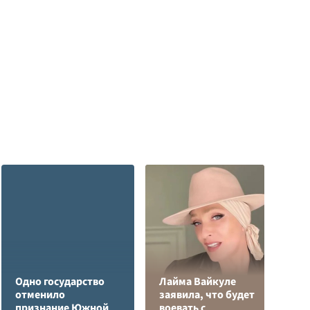
Одно государство
Лайма Вайкуле
отменило
заявила, что будет
Я
признание Южной
воевать с
д