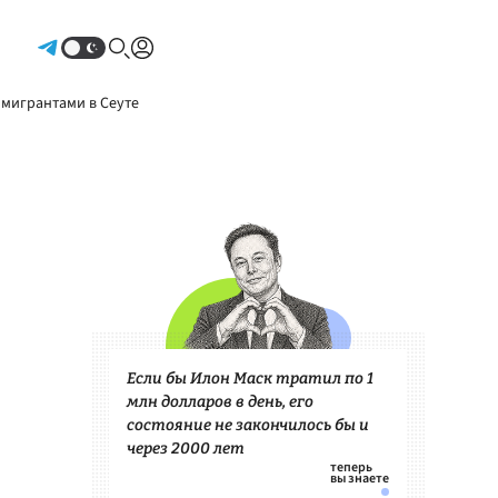
Авторизоваться
 мигрантами в Сеуте
Если бы Илон Маск тратил по 1
млн долларов в день, его
состояние не закончилось бы и
через 2000 лет