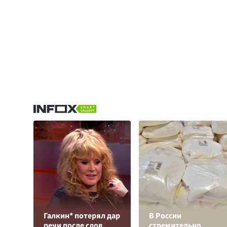
Галкин* потерял дар
В России
речи после слов
стремительно