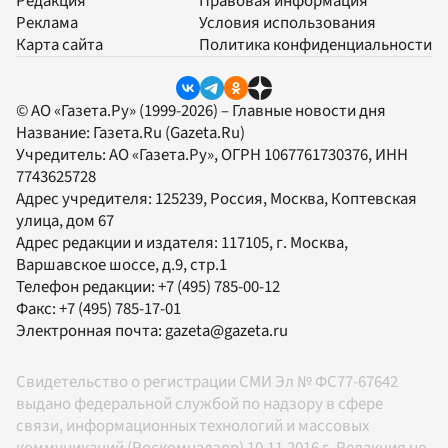
Редакция
Правовая информация
Реклама
Условия использования
Карта сайта
Политика конфиденциальности
© АО «Газета.Ру» (1999-2026) – Главные новости дня
Название:
Газета.Ru
(Gazeta.Ru)
Учредитель:
АО «Газета.Ру»
, ОГРН 1067761730376, ИНН
7743625728
Адрес учредителя: 125239, Россия, Москва, Коптевская
улица, дом 67
Адрес редакции и издателя:
117105
, г.
Москва
,
Варшавское шоссе, д.9, стр.1
Телефон редакции:
+7 (495) 785-00-12
Факс:
+7 (495) 785-17-01
Электронная почта:
gazeta@gazeta.ru
Свидетельство о регистрации СМИ Эл № ФС77-67642
выдано федеральной службой по надзору в сфере
связи, информационных технологий и массовых
коммуникаций (Роскомнадзор) 10.11.2016 г. Редакция не