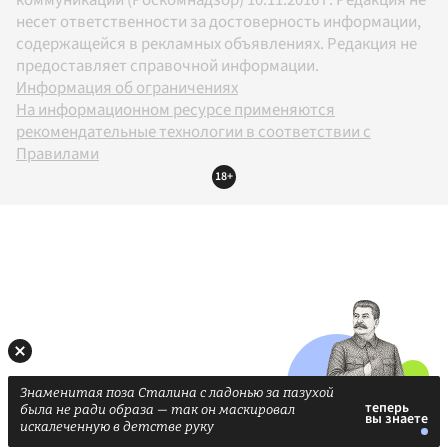
несет ответственности за достоверность информации,
содержащейся в рекламных объявлениях. Редакция не
предоставляет справочной информации.
Информация об ограничениях
На информационном ресурсе применяются
рекомендательные технологии в соответствии с
Правилами
18+
Знаменитая поза Сталина с ладонью за пазухой
была не ради образа — так он маскировал
искалеченную в детстве руку