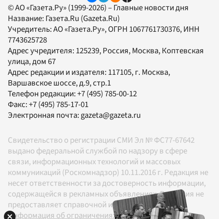
© АО «Газета.Ру» (1999-2026) – Главные новости дня
Название:
Газета.Ru
(Gazeta.Ru)
Учредитель:
АО «Газета.Ру»
, ОГРН 1067761730376, ИНН
7743625728
Адрес учредителя: 125239, Россия, Москва, Коптевская
улица, дом 67
Адрес редакции и издателя:
117105
, г.
Москва
,
Варшавское шоссе, д.9, стр.1
Телефон редакции:
+7 (495) 785-00-12
Факс:
+7 (495) 785-17-01
Электронная почта:
gazeta@gazeta.ru
Свидетельство о регистрации СМИ Эл № ФС77-67642
выдано федеральной службой по надзору в сфере
связи, информационных технологий и массовых
коммуникаций (Роскомнадзор) 10.11.2016 г. Редакция не
несет ответственности за достоверность информации,
содержащейся в рекламных объявлениях. Редакция не
предоставляет справочной информации.
Информация об ограничениях