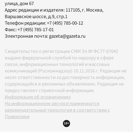
улица, дом 67
Адрес редакции и издателя:
117105
, г.
Москва
,
Варшавское шоссе, д.9, стр.1
Телефон редакции:
+7 (495) 785-00-12
Факс:
+7 (495) 785-17-01
Электронная почта:
gazeta@gazeta.ru
Свидетельство о регистрации СМИ Эл № ФС77-67642
выдано федеральной службой по надзору в сфере
связи, информационных технологий и массовых
коммуникаций (Роскомнадзор) 10.11.2016 г. Редакция не
несет ответственности за достоверность информации,
содержащейся в рекламных объявлениях. Редакция не
предоставляет справочной информации.
Информация об ограничениях
На информационном ресурсе применяются
рекомендательные технологии в соответствии с
Правилами
18+