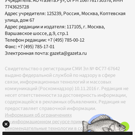
Учредитель:
АО «Газета.Ру»
, ОГРН 1067761730376, ИНН
7743625728
Адрес учредителя: 125239, Россия, Москва, Коптевская
улица, дом 67
Адрес редакции и издателя:
117105
, г.
Москва
,
Варшавское шоссе, д.9, стр.1
Телефон редакции:
+7 (495) 785-00-12
Факс:
+7 (495) 785-17-01
Электронная почта:
gazeta@gazeta.ru
Свидетельство о регистрации СМИ Эл № ФС77-67642
выдано федеральной службой по надзору в сфере
связи, информационных технологий и массовых
коммуникаций (Роскомнадзор) 10.11.2016 г. Редакция не
несет ответственности за достоверность информации,
содержащейся в рекламных объявлениях. Редакция не
предоставляет справочной информации.
Информация об ограничениях
На информационном ресурсе применяются
рекомендательные технологии в соответствии с