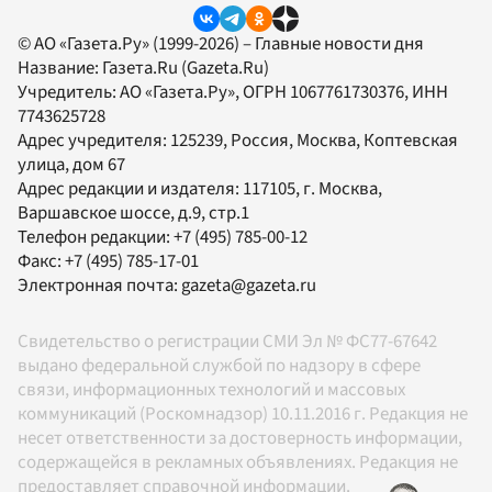
© АО «Газета.Ру» (1999-2026) – Главные новости дня
Название:
Газета.Ru
(Gazeta.Ru)
Учредитель:
АО «Газета.Ру»
, ОГРН 1067761730376, ИНН
7743625728
Адрес учредителя: 125239, Россия, Москва, Коптевская
улица, дом 67
Адрес редакции и издателя:
117105
, г.
Москва
,
Варшавское шоссе, д.9, стр.1
Телефон редакции:
+7 (495) 785-00-12
Факс:
+7 (495) 785-17-01
Электронная почта:
gazeta@gazeta.ru
Свидетельство о регистрации СМИ Эл № ФС77-67642
выдано федеральной службой по надзору в сфере
связи, информационных технологий и массовых
коммуникаций (Роскомнадзор) 10.11.2016 г. Редакция не
несет ответственности за достоверность информации,
содержащейся в рекламных объявлениях. Редакция не
предоставляет справочной информации.