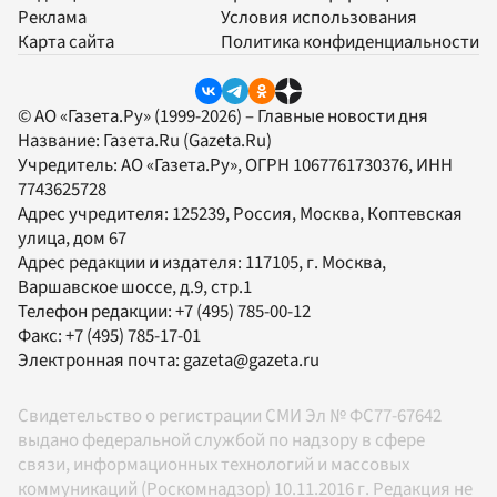
Реклама
Условия использования
Карта сайта
Политика конфиденциальности
© АО «Газета.Ру» (1999-2026) – Главные новости дня
Название:
Газета.Ru
(Gazeta.Ru)
Учредитель:
АО «Газета.Ру»
, ОГРН 1067761730376, ИНН
7743625728
Адрес учредителя: 125239, Россия, Москва, Коптевская
улица, дом 67
Адрес редакции и издателя:
117105
, г.
Москва
,
Варшавское шоссе, д.9, стр.1
Телефон редакции:
+7 (495) 785-00-12
Факс:
+7 (495) 785-17-01
Электронная почта:
gazeta@gazeta.ru
Свидетельство о регистрации СМИ Эл № ФС77-67642
выдано федеральной службой по надзору в сфере
связи, информационных технологий и массовых
коммуникаций (Роскомнадзор) 10.11.2016 г. Редакция не