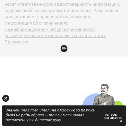
несет ответственности за достоверность информации,
содержащейся в рекламных объявлениях. Редакция не
предоставляет справочной информации.
Информация об ограничениях
На информационном ресурсе применяются
рекомендательные технологии в соответствии с
Правилами
18+
Знаменитая поза Сталина с ладонью за пазухой
была не ради образа — так он маскировал
искалеченную в детстве руку