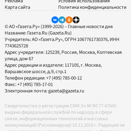
Реклама
Условия использования
Карта сайта
Политика конфиденциальности
© АО «Газета.Ру» (1999-2026) – Главные новости дня
Название:
Газета.Ru
(Gazeta.Ru)
Учредитель:
АО «Газета.Ру»
, ОГРН 1067761730376, ИНН
7743625728
Адрес учредителя: 125239, Россия, Москва, Коптевская
улица, дом 67
Адрес редакции и издателя:
117105
, г.
Москва
,
Варшавское шоссе, д.9, стр.1
Телефон редакции:
+7 (495) 785-00-12
Факс:
+7 (495) 785-17-01
Электронная почта:
gazeta@gazeta.ru
Свидетельство о регистрации СМИ Эл № ФС77-67642
выдано федеральной службой по надзору в сфере
связи, информационных технологий и массовых
коммуникаций (Роскомнадзор) 10.11.2016 г. Редакция не