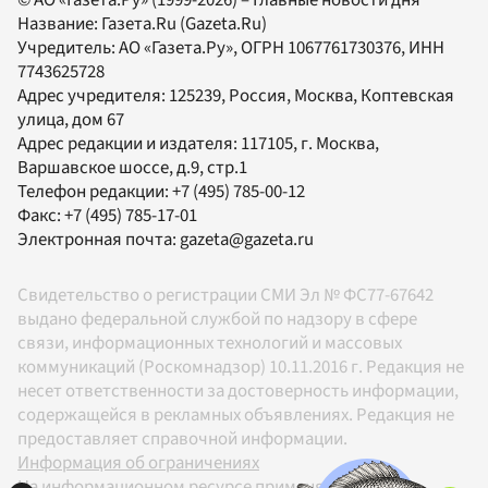
Название:
Газета.Ru
(Gazeta.Ru)
Учредитель:
АО «Газета.Ру»
, ОГРН 1067761730376, ИНН
7743625728
Адрес учредителя: 125239, Россия, Москва, Коптевская
улица, дом 67
Адрес редакции и издателя:
117105
, г.
Москва
,
Варшавское шоссе, д.9, стр.1
Телефон редакции:
+7 (495) 785-00-12
Факс:
+7 (495) 785-17-01
Электронная почта:
gazeta@gazeta.ru
Свидетельство о регистрации СМИ Эл № ФС77-67642
выдано федеральной службой по надзору в сфере
связи, информационных технологий и массовых
коммуникаций (Роскомнадзор) 10.11.2016 г. Редакция не
несет ответственности за достоверность информации,
содержащейся в рекламных объявлениях. Редакция не
предоставляет справочной информации.
Информация об ограничениях
На информационном ресурсе применяются