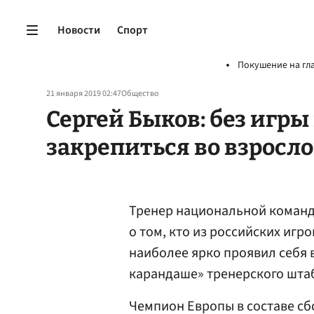
Новости
Спорт
Покушение на гл
21 января 2019 02:47
Общество
Сергей Быков: без игры
закрепиться во взросл
Тренер национальной команд
о том, кто из российских игр
наиболее ярко проявил себя в
карандаше» тренерского штаб
Чемпион Европы в составе сбо