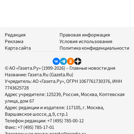
Редакция
Правовая информация
Реклама
Условия использования
Карта сайта
Политика конфиденциальности
© АО «Газета.Ру» (1999-2026) – Главные новости дня
Название:
Газета.Ru
(Gazeta.Ru)
Учредитель:
АО «Газета.Ру»
, ОГРН 1067761730376, ИНН
7743625728
Адрес учредителя: 125239, Россия, Москва, Коптевская
улица, дом 67
Адрес редакции и издателя:
117105
, г.
Москва
,
Варшавское шоссе, д.9, стр.1
Телефон редакции:
+7 (495) 785-00-12
Факс:
+7 (495) 785-17-01
Электронная почта:
gazeta@gazeta.ru