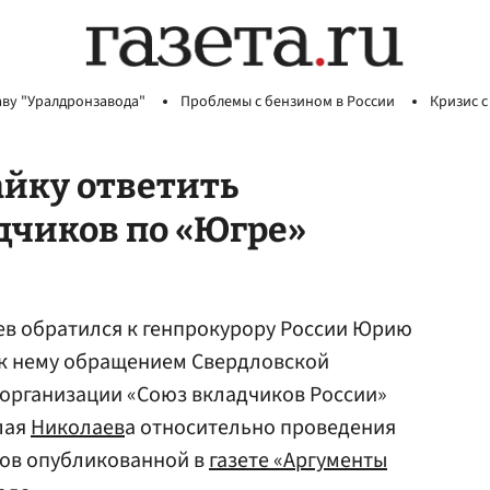
аву "Уралдронзавода"
Проблемы с бензином в России
Кризис с
айку ответить
дчиков по «Югре»
ев обратился к генпрокурору России Юрию
 к нему обращением Свердловской
организации «Союз вкладчиков России»
лая
Николаев
а относительно проведения
ов опубликованной в
газете «Аргументы