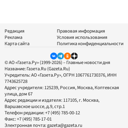
Редакция
Правовая информация
Реклама
Условия использования
Карта сайта
Политика конфиденциальности
© АО «Газета.Ру» (1999-2026) – Главные новости дня
Название:
Газета.Ru
(Gazeta.Ru)
Учредитель:
АО «Газета.Ру»
, ОГРН 1067761730376, ИНН
7743625728
Адрес учредителя: 125239, Россия, Москва, Коптевская
улица, дом 67
Адрес редакции и издателя:
117105
, г.
Москва
,
Варшавское шоссе, д.9, стр.1
Телефон редакции:
+7 (495) 785-00-12
Факс:
+7 (495) 785-17-01
Электронная почта:
gazeta@gazeta.ru