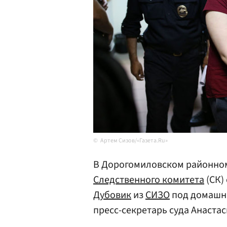
Артем Сизов/«Газета.Ru»
В Дорогомиловском районном 
Следственного комитета
(СК)
Дубовик
из
СИЗО
под домашни
пресс-секретарь суда Анастас