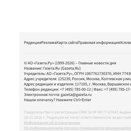
Редакция
Реклама
Карта сайта
Правовая информация
Услов
© АО «Газета.Ру» (1999-2026) – Главные новости дня
Название:
Газета.Ru
(Gazeta.Ru)
Учредитель:
АО «Газета.Ру»
, ОГРН 1067761730376, ИНН 7743
Адрес учредителя: 125239, Россия, Москва, Коптевская улиц
Адрес редакции и издателя:
117105
, г.
Москва
,
Варшавское шо
Телефон редакции:
+7 (495) 785-00-12
| Факс:
+7 (495) 785-17
Электронная почта:
gazeta@gazeta.ru
Нашли опечатку? Нажмите Ctrl+Enter
Свидетельство о регистрации СМИ Эл № ФС77-67642 выда
10.11.2016 г. Редакция не несет ответственности за дос
Информация об ограничениях
На информационном ресурсе применяются рекомендатель