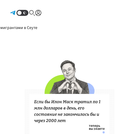
Авторизоваться
 мигрантами в Сеуте
Если бы Илон Маск тратил по 1
млн долларов в день, его
состояние не закончилось бы и
через 2000 лет