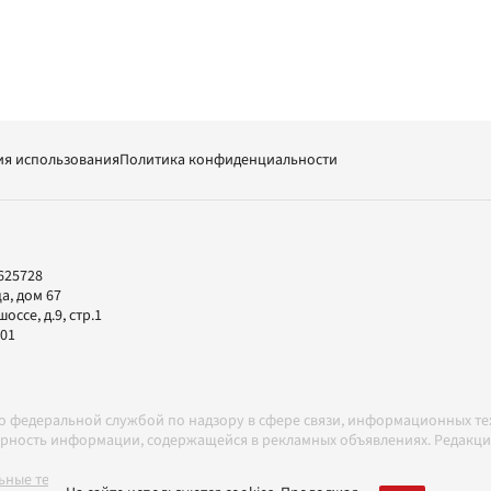
ия использования
Политика конфиденциальности
625728
а, дом 67
ссе, д.9, стр.1
-01
но федеральной службой по надзору в сфере связи, информационных т
товерность информации, содержащейся в рекламных объявлениях. Редак
ные технологии в соответствии с Правилами