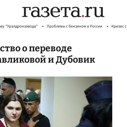
аву "Уралдронзавода"
Проблемы с бензином в России
Кризис с
ство о переводе
авликовой и Дубовик