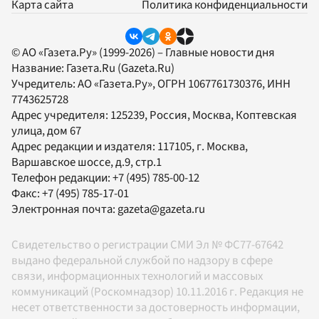
Карта сайта
Политика конфиденциальности
© АО «Газета.Ру» (1999-2026) – Главные новости дня
Название:
Газета.Ru
(Gazeta.Ru)
Учредитель:
АО «Газета.Ру»
, ОГРН 1067761730376, ИНН
7743625728
Адрес учредителя: 125239, Россия, Москва, Коптевская
улица, дом 67
Адрес редакции и издателя:
117105
, г.
Москва
,
Варшавское шоссе, д.9, стр.1
Телефон редакции:
+7 (495) 785-00-12
Факс:
+7 (495) 785-17-01
Электронная почта:
gazeta@gazeta.ru
Свидетельство о регистрации СМИ Эл № ФС77-67642
выдано федеральной службой по надзору в сфере
связи, информационных технологий и массовых
коммуникаций (Роскомнадзор) 10.11.2016 г. Редакция не
несет ответственности за достоверность информации,