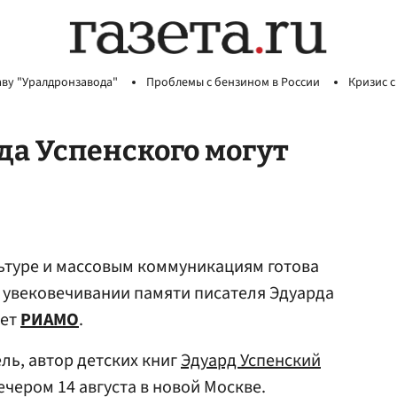
аву "Уралдронзавода"
Проблемы с бензином в России
Кризис с
да Успенского могут
ьтуре и массовым коммуникациям готова
 увековечивании памяти писателя Эдуарда
ает
РИАМО
.
ль, автор детских книг
Эдуард Успенский
ечером 14 августа в новой Москве.