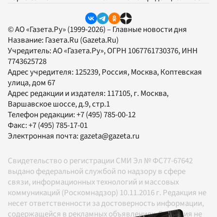
© АО «Газета.Ру» (1999-2026) – Главные новости дня
Название:
Газета.Ru
(Gazeta.Ru)
Учредитель:
АО «Газета.Ру»
, ОГРН 1067761730376, ИНН
7743625728
Адрес учредителя: 125239, Россия, Москва, Коптевская
улица, дом 67
Адрес редакции и издателя:
117105
, г.
Москва
,
Варшавское шоссе, д.9, стр.1
Телефон редакции:
+7 (495) 785-00-12
Факс:
+7 (495) 785-17-01
Электронная почта:
gazeta@gazeta.ru
Свидетельство о регистрации СМИ Эл № ФС77-67642
выдано федеральной службой по надзору в сфере
связи, информационных технологий и массовых
коммуникаций (Роскомнадзор) 10.11.2016 г. Редакция не
несет ответственности за достоверность информации,
содержащейся в рекламных объявлениях. Редакция не