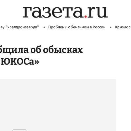
аву "Уралдронзавода"
Проблемы с бензином в России
Кризис с
бщила об обысках
у ЮКОСа»