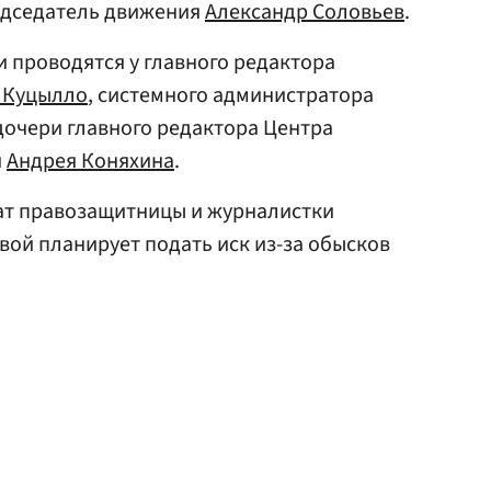
редседатель движения
Александр Соловьев
.
и проводятся у главного редактора
 Куцылло
, системного администратора
дочери главного редактора Центра
и
Андрея Коняхина
.
кат правозащитницы и журналистки
вой планирует подать иск из-за обысков