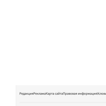
Редакция
Реклама
Карта сайта
Правовая информация
Услов