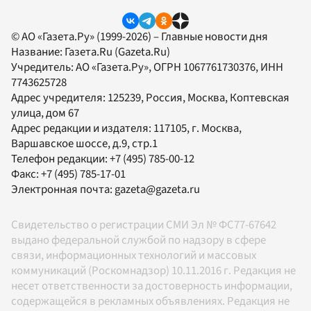
© АО «Газета.Ру» (1999-2026) – Главные новости дня
Название:
Газета.Ru
(Gazeta.Ru)
Учредитель:
АО «Газета.Ру»
, ОГРН 1067761730376, ИНН
7743625728
Адрес учредителя: 125239, Россия, Москва, Коптевская
улица, дом 67
Адрес редакции и издателя:
117105
, г.
Москва
,
Варшавское шоссе, д.9, стр.1
Телефон редакции:
+7 (495) 785-00-12
Факс:
+7 (495) 785-17-01
Электронная почта:
gazeta@gazeta.ru
Свидетельство о регистрации СМИ Эл № ФС77-67642
выдано федеральной службой по надзору в сфере
связи, информационных технологий и массовых
коммуникаций (Роскомнадзор) 10.11.2016 г. Редакция не
несет ответственности за достоверность информации,
содержащейся в рекламных объявлениях. Редакция не