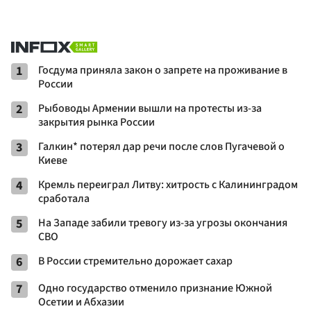
1
Госдума приняла закон о запрете на проживание в
России
2
Рыбоводы Армении вышли на протесты из-за
закрытия рынка России
3
Галкин* потерял дар речи после слов Пугачевой о
Киеве
4
Кремль переиграл Литву: хитрость с Калининградом
сработала
5
На Западе забили тревогу из-за угрозы окончания
СВО
6
В России стремительно дорожает сахар
7
Одно государство отменило признание Южной
Осетии и Абхазии