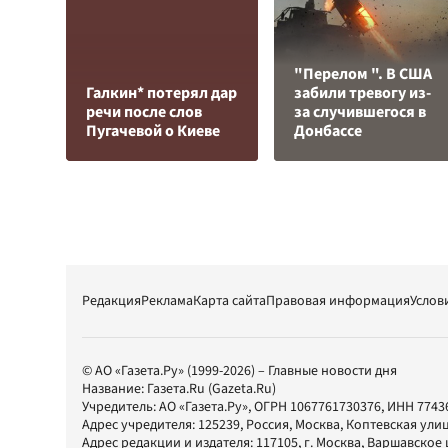
"Перелом ". В США
Галкин* потерял дар
забили тревогу из-
речи после слов
за случившегося в
Пугачевой о Киеве
Донбассе
Редакция
Реклама
Карта сайта
Правовая информация
Услов
© АО «Газета.Ру» (1999-2026) – Главные новости дня
Название:
Газета.Ru
(Gazeta.Ru)
Учредитель:
АО «Газета.Ру»
, ОГРН 1067761730376, ИНН 7743
Адрес учредителя: 125239, Россия, Москва, Коптевская улиц
Адрес редакции и издателя:
117105
, г.
Москва
,
Варшавское шо