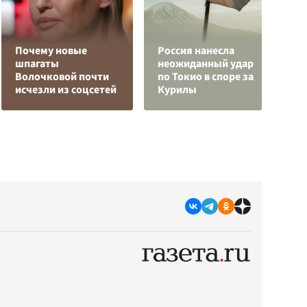
Почему новые
Россия нанесла
О
шпагаты
неожиданный удар
о
Волочковой почти
по Токио в споре за
п
исчезли из соцсетей
Курилы
О