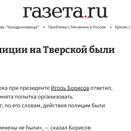
аву "Уралдронзавода"
Проблемы с бензином в России
Кризис с
лиции на Тверской были
ека при президенте
Игорь Борисов
ответил,
инята попытка организовать
 по его словам, действия полиции были
менены не были», — сказал Борисов