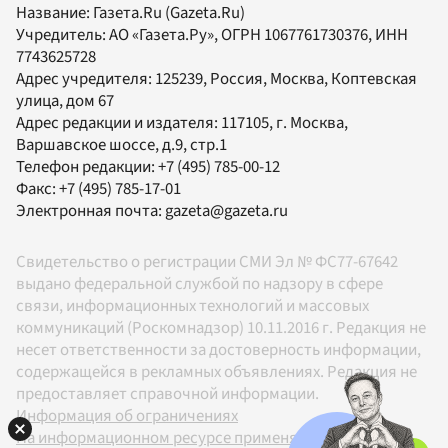
Название:
Газета.Ru
(Gazeta.Ru)
Учредитель:
АО «Газета.Ру»
, ОГРН 1067761730376, ИНН
7743625728
Адрес учредителя: 125239, Россия, Москва, Коптевская
улица, дом 67
Адрес редакции и издателя:
117105
, г.
Москва
,
Варшавское шоссе, д.9, стр.1
Телефон редакции:
+7 (495) 785-00-12
Факс:
+7 (495) 785-17-01
Электронная почта:
gazeta@gazeta.ru
Свидетельство о регистрации СМИ Эл № ФС77-67642
выдано федеральной службой по надзору в сфере
связи, информационных технологий и массовых
коммуникаций (Роскомнадзор) 10.11.2016 г. Редакция не
несет ответственности за достоверность информации,
содержащейся в рекламных объявлениях. Редакция не
предоставляет справочной информации.
Информация об ограничениях
На информационном ресурсе применяются