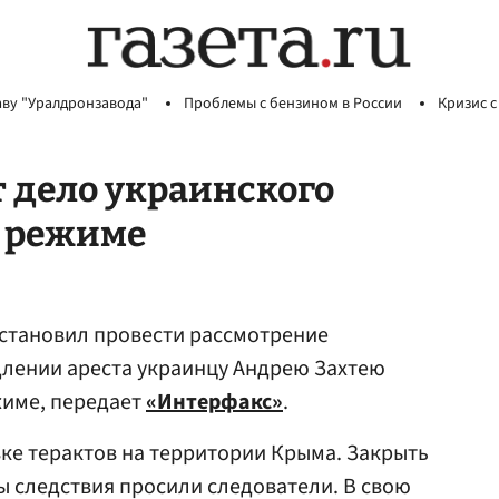
аву "Уралдронзавода"
Проблемы с бензином в России
Кризис с
 дело украинского
м режиме
становил провести рассмотрение
длении ареста украинцу Андрею Захтею
жиме, передает
«Интерфакс»
.
вке терактов на территории Крыма. Закрыть
ы следствия просили следователи. В свою