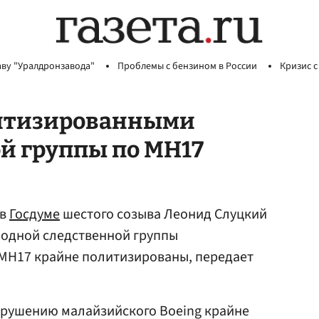
аву "Уралдронзавода"
Проблемы с бензином в России
Кризис с
литизированными
 группы по МН17
 в
Госдуме
шестого созыва Леонид Слуцкий
родной следственной группы
MH17 крайне политизированы, передает
крушению малайзийского Boeing крайне