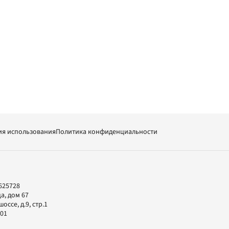
ия использования
Политика конфиденциальности
625728
а, дом 67
ссе, д.9, стр.1
-01