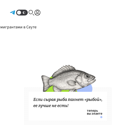
Авторизоваться
 мигрантами в Сеуте
Если сырая рыба пахнет «рыбой»,
ее лучше не есть!