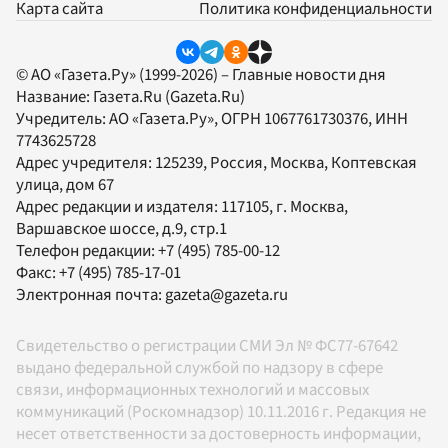
Карта сайта
Политика конфиденциальности
© АО «Газета.Ру» (1999-2026) – Главные новости дня
Название:
Газета.Ru
(Gazeta.Ru)
Учредитель:
АО «Газета.Ру»
, ОГРН 1067761730376, ИНН
7743625728
Адрес учредителя: 125239, Россия, Москва, Коптевская
улица, дом 67
Адрес редакции и издателя:
117105
, г.
Москва
,
Варшавское шоссе, д.9, стр.1
Телефон редакции:
+7 (495) 785-00-12
Факс:
+7 (495) 785-17-01
Электронная почта:
gazeta@gazeta.ru
Свидетельство о регистрации СМИ Эл № ФС77-67642
выдано федеральной службой по надзору в сфере
связи, информационных технологий и массовых
коммуникаций (Роскомнадзор) 10.11.2016 г. Редакция не
несет ответственности за достоверность информации,