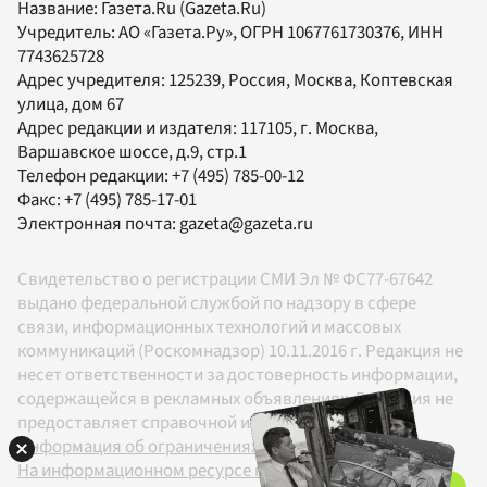
Название:
Газета.Ru
(Gazeta.Ru)
Учредитель:
АО «Газета.Ру»
, ОГРН 1067761730376, ИНН
7743625728
Адрес учредителя: 125239, Россия, Москва, Коптевская
улица, дом 67
Адрес редакции и издателя:
117105
, г.
Москва
,
Варшавское шоссе, д.9, стр.1
Телефон редакции:
+7 (495) 785-00-12
Факс:
+7 (495) 785-17-01
Электронная почта:
gazeta@gazeta.ru
Свидетельство о регистрации СМИ Эл № ФС77-67642
выдано федеральной службой по надзору в сфере
связи, информационных технологий и массовых
коммуникаций (Роскомнадзор) 10.11.2016 г. Редакция не
несет ответственности за достоверность информации,
содержащейся в рекламных объявлениях. Редакция не
предоставляет справочной информации.
Информация об ограничениях
На информационном ресурсе применяются