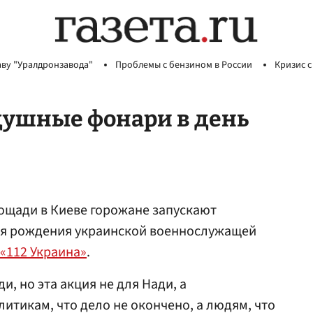
аву "Уралдронзавода"
Проблемы с бензином в России
Кризис с
душные фонари в день
ощади в Киеве горожане запускают
ня рождения украинской военнослужащей
«112 Украина»
.
и, но эта акция не для Нади, а
итикам, что дело не окончено, а людям, что