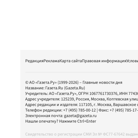
Редакция
Реклама
Карта сайта
Правовая информация
Услов
© АО «Газета.Ру» (1999-2026) – Главные новости дня
Название:
Газета.Ru
(Gazeta.Ru)
Учредитель:
АО «Газета.Ру»
, ОГРН 1067761730376, ИНН 7743
Адрес учредителя: 125239, Россия, Москва, Коптевская улиц
Адрес редакции и издателя:
117105
, г.
Москва
,
Варшавское шо
Телефон редакции:
+7 (495) 785-00-12
| Факс:
+7 (495) 785-17
Электронная почта:
gazeta@gazeta.ru
Нашли опечатку? Нажмите Ctrl+Enter
Свидетельство о регистрации СМИ Эл № ФС77-67642 выда