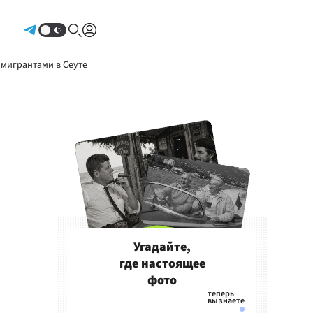
Авторизоваться
 мигрантами в Сеуте
Угадайте,
где настоящее
фото