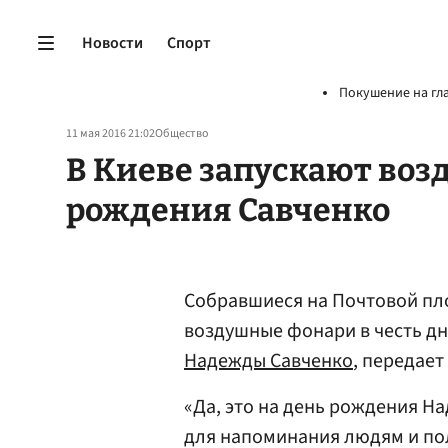
Новости
Спорт
Покушение на гл
11 мая 2016 21:02
Общество
В Киеве запускают воз
рождения Савченко
Собравшиеся на Почтовой пл
воздушные фонари в честь д
Надежды
Савченко
, передает
«Да, это на день рождения Над
для напоминания людям и пол