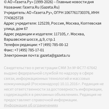
© АО «Газета.Ру» (1999-2026) – Главные новости дня
Название:
Газета.Ru
(Gazeta.Ru)
Учредитель:
АО «Газета.Ру»
, ОГРН 1067761730376, ИНН
7743625728
Адрес учредителя: 125239, Россия, Москва, Коптевская
улица, дом 67
Адрес редакции и издателя:
117105
, г.
Москва
,
Варшавское шоссе, д.9, стр.1
Телефон редакции:
+7 (495) 785-00-12
Факс:
+7 (495) 785-17-01
Электронная почта:
gazeta@gazeta.ru
Свидетельство о регистрации СМИ Эл № ФС77-67642
выдано федеральной службой по надзору в сфере
связи, информационных технологий и массовых
коммуникаций (Роскомнадзор) 10.11.2016 г. Редакция не
несет ответственности за достоверность информации,
содержащейся в рекламных объявлениях. Редакция не
предоставляет справочной информации.
Информация об ограничениях