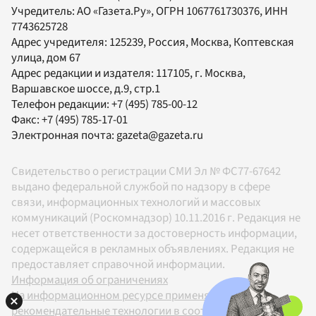
Учредитель:
АО «Газета.Ру»
, ОГРН 1067761730376, ИНН
7743625728
Адрес учредителя: 125239, Россия, Москва, Коптевская
улица, дом 67
Адрес редакции и издателя:
117105
, г.
Москва
,
Варшавское шоссе, д.9, стр.1
Телефон редакции:
+7 (495) 785-00-12
Факс:
+7 (495) 785-17-01
Электронная почта:
gazeta@gazeta.ru
Свидетельство о регистрации СМИ Эл № ФС77-67642
выдано федеральной службой по надзору в сфере
связи, информационных технологий и массовых
коммуникаций (Роскомнадзор) 10.11.2016 г. Редакция не
несет ответственности за достоверность информации,
содержащейся в рекламных объявлениях. Редакция не
предоставляет справочной информации.
Информация об ограничениях
На информационном ресурсе применяются
рекомендательные технологии в соответствии с