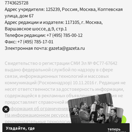
7743625728
Адрес учредителя: 125239, Россия, Москва, Коптевская
улица, дом 67
Адрес редакции и издателя:
117105
, г.
Москва
,
Варшавское шоссе, д.9, стр.1
Телефон редакции:
+7 (495) 785-00-12
Факс:
+7 (495) 785-17-01
Электронная почта:
gazeta@gazeta.ru
Свидетельство о регистрации СМИ Эл № ФС77-67642
выдано федеральной службой по надзору в сфере
связи, информационных технологий и массовых
коммуникаций (Роскомнадзор) 10.11.2016 г. Редакция не
несет ответственности за достоверность информации,
содержащейся в рекламных объявлениях. Редакция не
предоставляет справочной информации.
Информация об ограничениях
На информационном ресурсе применяются
рекомендательные технологии в соответствии с
Правилами
Угадайте, где