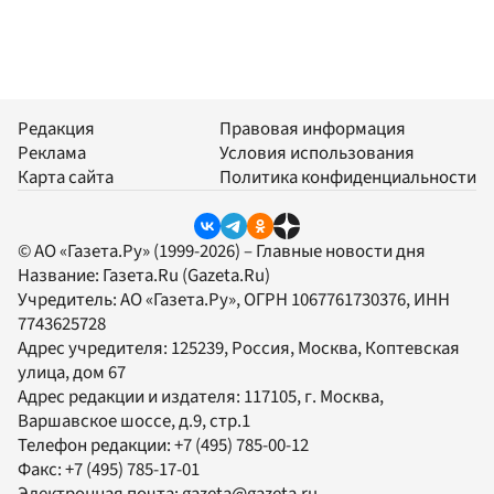
Редакция
Правовая информация
Реклама
Условия использования
Карта сайта
Политика конфиденциальности
© АО «Газета.Ру» (1999-2026) – Главные новости дня
Название:
Газета.Ru
(Gazeta.Ru)
Учредитель:
АО «Газета.Ру»
, ОГРН 1067761730376, ИНН
7743625728
Адрес учредителя: 125239, Россия, Москва, Коптевская
улица, дом 67
Адрес редакции и издателя:
117105
, г.
Москва
,
Варшавское шоссе, д.9, стр.1
Телефон редакции:
+7 (495) 785-00-12
Факс:
+7 (495) 785-17-01
Электронная почта:
gazeta@gazeta.ru