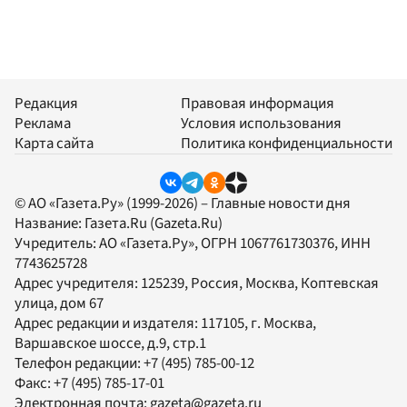
Редакция
Правовая информация
Реклама
Условия использования
Карта сайта
Политика конфиденциальности
© АО «Газета.Ру» (1999-2026) – Главные новости дня
Название:
Газета.Ru
(Gazeta.Ru)
Учредитель:
АО «Газета.Ру»
, ОГРН 1067761730376, ИНН
7743625728
Адрес учредителя: 125239, Россия, Москва, Коптевская
улица, дом 67
Адрес редакции и издателя:
117105
, г.
Москва
,
Варшавское шоссе, д.9, стр.1
Телефон редакции:
+7 (495) 785-00-12
Факс:
+7 (495) 785-17-01
Электронная почта:
gazeta@gazeta.ru