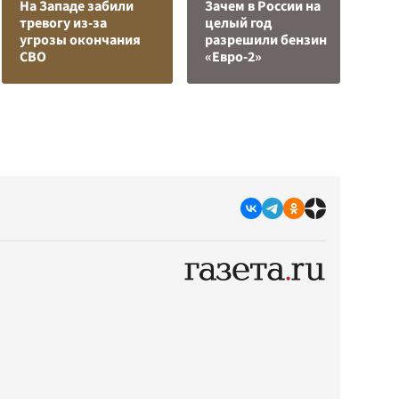
На Западе забили
Зачем в России на
О
тревогу из-за
целый год
о
угрозы окончания
разрешили бензин
п
СВО
«Евро-2»
О