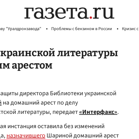
аву "Уралдронзавода"
Проблемы с бензином в России
Кризис с
украинской литературы
им арестом
защиты директора Библиотеки украинской
й
на домашний арест по делу
стской литературы, передает
«Интерфакс»
.
ая инстанция оставила без изменений
да,
назначившего
Шариной домашний арест