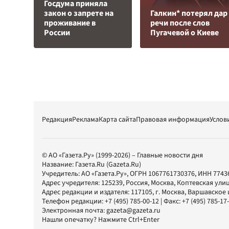
Госдума приняла
закон о запрете на
Галкин* потерял дар
проживание в
речи после слов
России
Пугачевой о Киеве
Редакция
Реклама
Карта сайта
Правовая информация
Услов
© АО «Газета.Ру» (1999-2026) – Главные новости дня
Название:
Газета.Ru
(Gazeta.Ru)
Учредитель:
АО «Газета.Ру»
, ОГРН 1067761730376, ИНН 7743
Адрес учредителя: 125239, Россия, Москва, Коптевская улиц
Адрес редакции и издателя:
117105
, г.
Москва
,
Варшавское шо
Телефон редакции:
+7 (495) 785-00-12
| Факс:
+7 (495) 785-17
Электронная почта:
gazeta@gazeta.ru
Нашли опечатку? Нажмите Ctrl+Enter