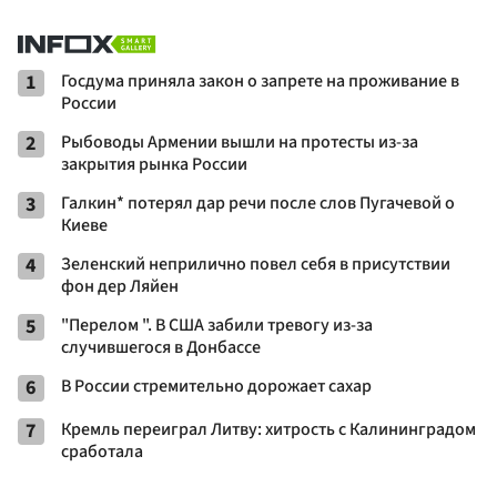
1
Госдума приняла закон о запрете на проживание в
России
2
Рыбоводы Армении вышли на протесты из-за
закрытия рынка России
3
Галкин* потерял дар речи после слов Пугачевой о
Киеве
4
Зеленский неприлично повел cебя в присутствии
фон дер Ляйен
5
"Перелом ". В США забили тревогу из-за
случившегося в Донбассе
6
В России стремительно дорожает сахар
7
Кремль переиграл Литву: хитрость с Калининградом
сработала