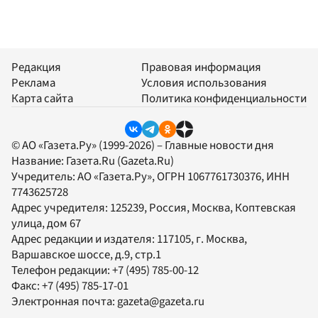
Редакция
Правовая информация
Реклама
Условия использования
Карта сайта
Политика конфиденциальности
© АО «Газета.Ру» (1999-2026) – Главные новости дня
Название:
Газета.Ru
(Gazeta.Ru)
Учредитель:
АО «Газета.Ру»
, ОГРН 1067761730376, ИНН
7743625728
Адрес учредителя: 125239, Россия, Москва, Коптевская
улица, дом 67
Адрес редакции и издателя:
117105
, г.
Москва
,
Варшавское шоссе, д.9, стр.1
Телефон редакции:
+7 (495) 785-00-12
Факс:
+7 (495) 785-17-01
Электронная почта:
gazeta@gazeta.ru