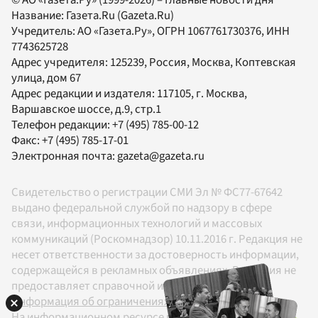
Название:
Газета.Ru
(Gazeta.Ru)
Учредитель:
АО «Газета.Ру»
, ОГРН 1067761730376, ИНН
7743625728
Адрес учредителя: 125239, Россия, Москва, Коптевская
улица, дом 67
Адрес редакции и издателя:
117105
, г.
Москва
,
Варшавское шоссе, д.9, стр.1
Телефон редакции:
+7 (495) 785-00-12
Факс:
+7 (495) 785-17-01
Электронная почта:
gazeta@gazeta.ru
Свидетельство о регистрации СМИ Эл № ФС77-67642
выдано федеральной службой по надзору в сфере
связи, информационных технологий и массовых
коммуникаций (Роскомнадзор) 10.11.2016 г. Редакция не
несет ответственности за достоверность информации,
содержащейся в рекламных объявлениях. Редакция не
предоставляет справочной информации.
Информация об ограничениях
На информационном ресурсе применяются