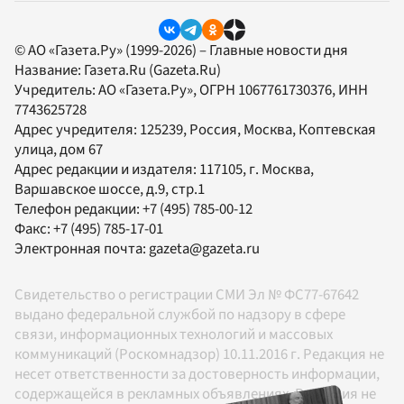
© АО «Газета.Ру» (1999-2026) – Главные новости дня
Название:
Газета.Ru
(Gazeta.Ru)
Учредитель:
АО «Газета.Ру»
, ОГРН 1067761730376, ИНН
7743625728
Адрес учредителя: 125239, Россия, Москва, Коптевская
улица, дом 67
Адрес редакции и издателя:
117105
, г.
Москва
,
Варшавское шоссе, д.9, стр.1
Телефон редакции:
+7 (495) 785-00-12
Факс:
+7 (495) 785-17-01
Электронная почта:
gazeta@gazeta.ru
Свидетельство о регистрации СМИ Эл № ФС77-67642
выдано федеральной службой по надзору в сфере
связи, информационных технологий и массовых
коммуникаций (Роскомнадзор) 10.11.2016 г. Редакция не
несет ответственности за достоверность информации,
содержащейся в рекламных объявлениях. Редакция не